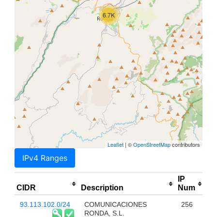
6.7K
Leaflet
| ©
OpenStreetMap
contributors
IPv4 Ranges
IP
CIDR
Description
Num
93.113.102.0/24
COMUNICACIONES
256
RONDA, S.L.