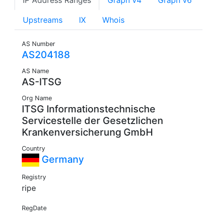
IP Address Ranges
Graph v4
Graph v6
Upstreams
IX
Whois
AS Number
AS204188
AS Name
AS-ITSG
Org Name
ITSG Informationstechnische
Servicestelle der Gesetzlichen
Krankenversicherung GmbH
Country
Germany
Registry
ripe
RegDate