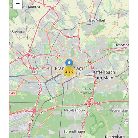
−
2.3K