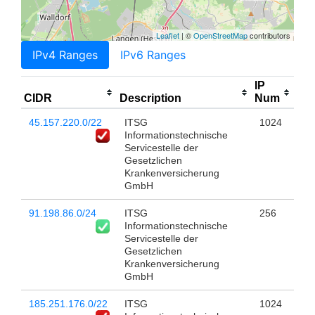
Leaflet
| ©
OpenStreetMap
contributors
IPv4 Ranges
IPv6 Ranges
IP
CIDR
Description
Num
45.157.220.0/22
ITSG
1024
Informationstechnische
Servicestelle der
Gesetzlichen
Krankenversicherung
GmbH
91.198.86.0/24
ITSG
256
Informationstechnische
Servicestelle der
Gesetzlichen
Krankenversicherung
GmbH
185.251.176.0/22
ITSG
1024