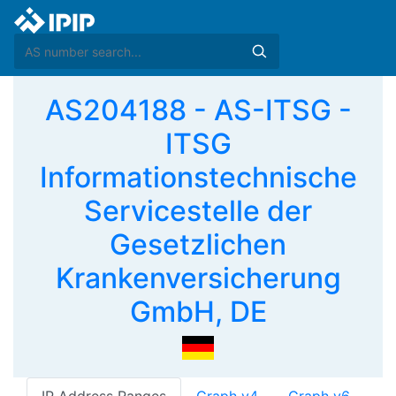
AS204188 - AS-ITSG -
ITSG
Informationstechnische
Servicestelle der
Gesetzlichen
Krankenversicherung
GmbH, DE