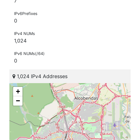
7
IPv6Prefixes
0
IPv4 NUMs
1,024
IPv6 NUMs(/64)
0
1,024 IPv4 Addresses
+
−