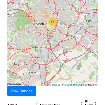
1K
Leaflet
| ©
OpenStreetMap
contributors
IPv4 Ranges
IP