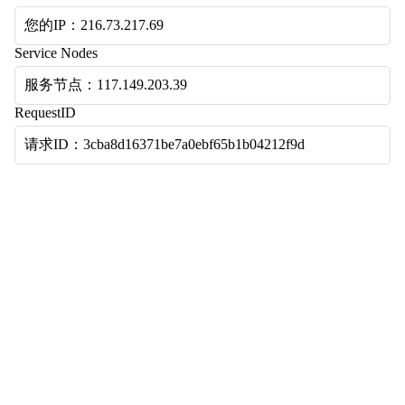
您的IP：216.73.217.69
Service Nodes
服务节点：117.149.203.39
RequestID
请求ID：3cba8d16371be7a0ebf65b1b04212f9d