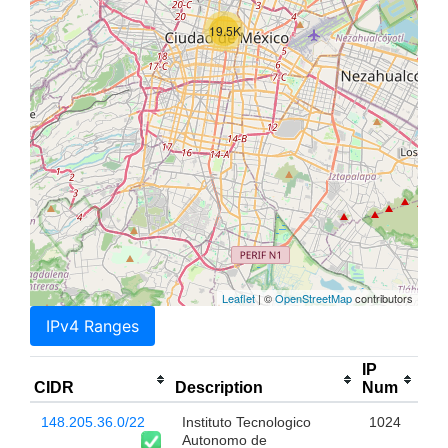
19.5K
Leaflet
| ©
OpenStreetMap
contributors
IPv4 Ranges
IP
CIDR
Description
Num
148.205.36.0/22
Instituto Tecnologico
1024
Autonomo de