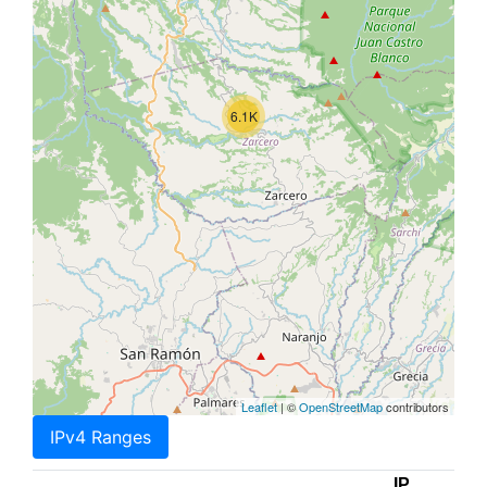
6.1K
Leaflet
| ©
OpenStreetMap
contributors
IPv4 Ranges
IP