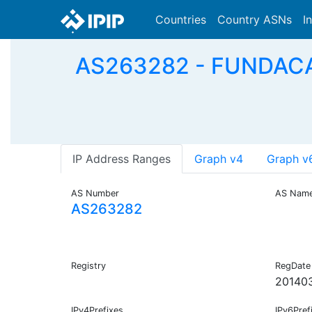
Countries
Country ASNs
I
AS263282 - FUNDACA
IP Address Ranges
Graph v4
Graph v
AS Number
AS Nam
AS263282
Registry
RegDate
20140
IPv4Prefixes
IPv6Pref