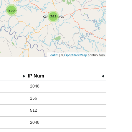
256
768
Leaflet
| ©
OpenStreetMap
contributors
IP Num
2048
256
512
2048