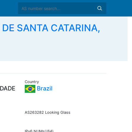
 DE SANTA CATARINA,
Country
IDADE
Brazil
AS263282 Looking Glass
IPv6 NUMs(/64)