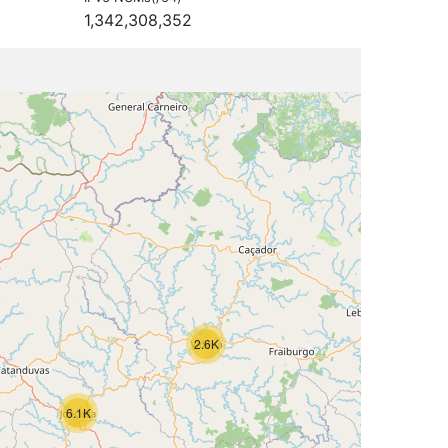
1,342,308,352
2.6K
6.1K