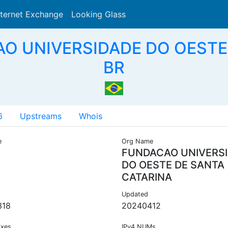
nternet Exchange
Looking Glass
Search
O UNIVERSIDADE DO OESTE
BR
6
Upstreams
Whois
e
Org Name
FUNDACAO UNIVERS
DO OESTE DE SANTA
CATARINA
Updated
318
20240412
ixes
IPv4 NUMs