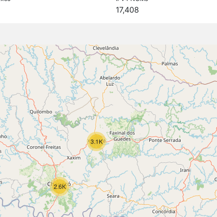
17,408
3.1K
2.6K