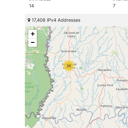
14
7
17,408 IPv4 Addresses
+
−
2K