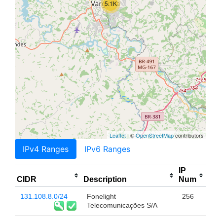
5.1K
Leaflet
| ©
OpenStreetMap
contributors
IPv4 Ranges
IPv6 Ranges
IP
CIDR
Description
Num
131.108.8.0/24
Fonelight
256
Telecomunicações S/A