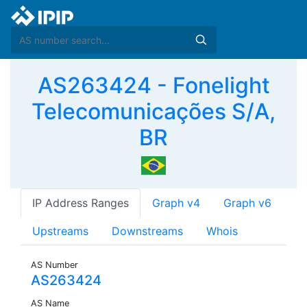
AS263424 - Fonelight
Telecomunicações S/A,
BR
IP Address Ranges
Graph v4
Graph v6
Upstreams
Downstreams
Whois
AS Number
AS263424
AS Name