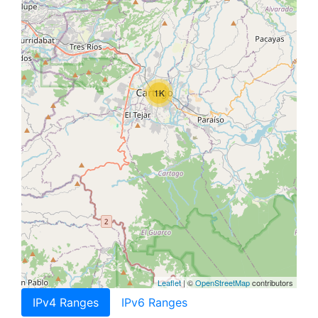
1K
Leaflet
| ©
OpenStreetMap
contributors
IPv4 Ranges
IPv6 Ranges