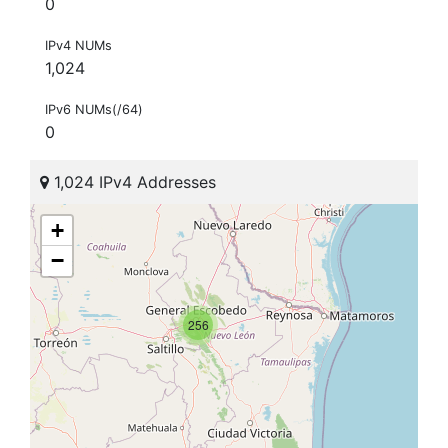
0
IPv4 NUMs
1,024
IPv6 NUMs(/64)
0
1,024 IPv4 Addresses
+
−
256