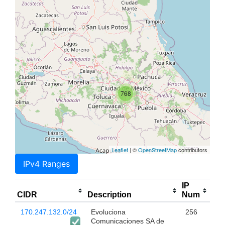
768
Leaflet
| ©
OpenStreetMap
contributors
IPv4 Ranges
IP
CIDR
Description
Num
170.247.132.0/24
Evoluciona
256
Comunicaciones SA de