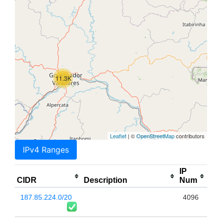
11.3K
Leaflet
| ©
OpenStreetMap
contributors
IPv4 Ranges
IP
CIDR
Description
Num
187.85.224.0/20
4096