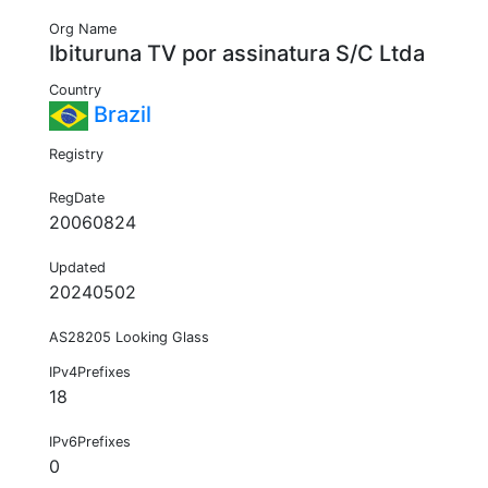
Org Name
Ibituruna TV por assinatura S/C Ltda
Country
Brazil
Registry
RegDate
20060824
Updated
20240502
AS28205 Looking Glass
IPv4Prefixes
18
IPv6Prefixes
0