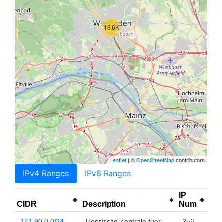
16.6K
Leaflet
| ©
OpenStreetMap
contributors
IPv4 Ranges
IPv6 Ranges
IP
CIDR
Description
Num
141.90.0.0/24
Hessische Zentrale fuer
256