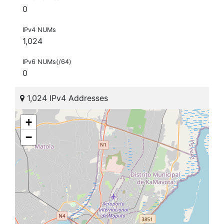
0
IPv4 NUMs
1,024
IPv6 NUMs(/64)
0
1,024 IPv4 Addresses
+
−