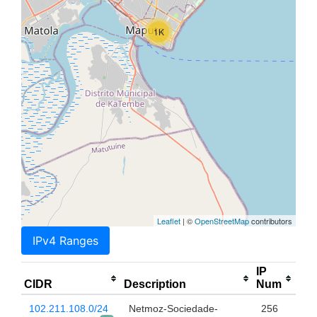
1K
Leaflet
| ©
OpenStreetMap
contributors
IPv4 Ranges
IP
CIDR
Description
Num
102.211.108.0/24
Netmoz-Sociedade-
256