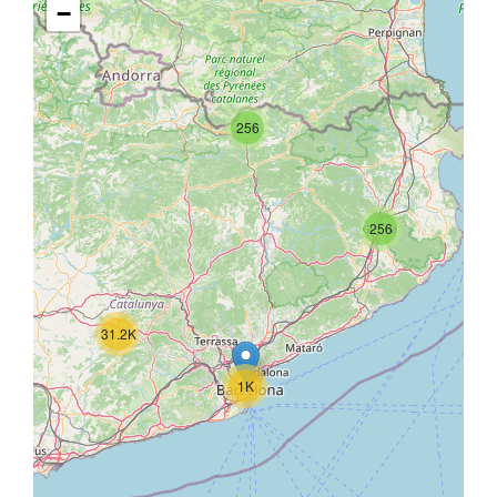
−
256
256
31.2K
1K