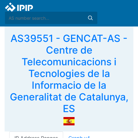
AS39551 - GENCAT-AS -
Centre de
Telecomunicacions i
Tecnologies de la
Informacio de la
Generalitat de Catalunya,
ES