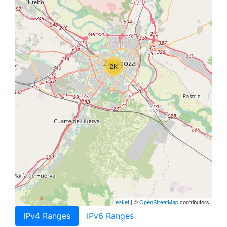
2K
Leaflet
| ©
OpenStreetMap
contributors
IPv4 Ranges
IPv6 Ranges