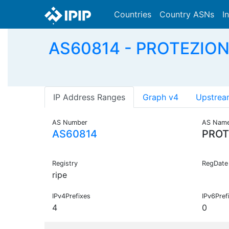
Countries
Country ASNs
I
AS60814 - PROTEZIONECI
IP Address Ranges
Graph v4
Upstrea
AS Number
AS Nam
AS60814
PROT
Registry
RegDate
ripe
IPv4Prefixes
IPv6Pref
4
0