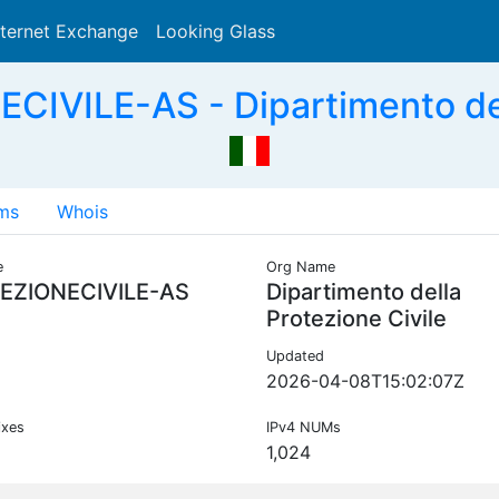
nternet Exchange
Looking Glass
Search
VILE-AS - Dipartimento dell
ms
Whois
e
Org Name
EZIONECIVILE-AS
Dipartimento della
Protezione Civile
Updated
2026-04-08T15:02:07Z
ixes
IPv4 NUMs
1,024