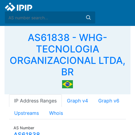
AS61838 - WHG-
TECNOLOGIA
ORGANIZACIONAL LTDA,
BR
IP Address Ranges
Graph v4
Graph v6
Upstreams
Whois
AS Number
AS61838