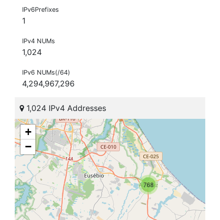
IPv6Prefixes
1
IPv4 NUMs
1,024
IPv6 NUMs(/64)
4,294,967,296
1,024 IPv4 Addresses
+
−
768