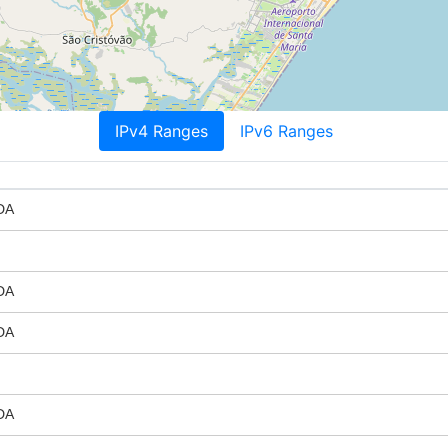
IPv4 Ranges
IPv6 Ranges
DA
DA
DA
DA