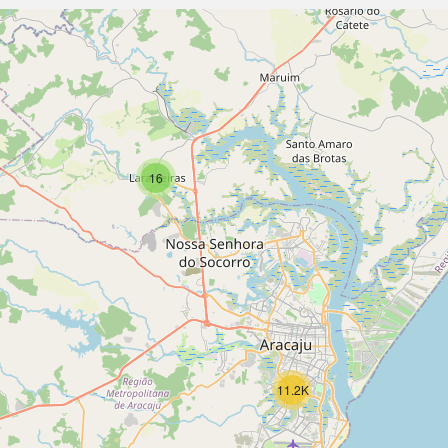
16
11.2K