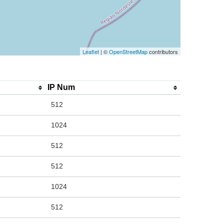
Leaflet
| ©
OpenStreetMap
contributors
IP Num
512
1024
512
512
1024
512