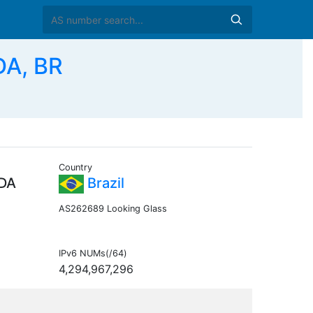
A, BR
Country
DA
Brazil
AS262689 Looking Glass
IPv6 NUMs(/64)
4,294,967,296