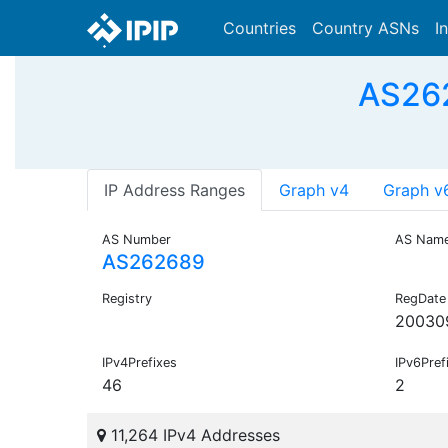
Countries
Country ASNs
I
AS26
IP Address Ranges
Graph v4
Graph v
AS Number
AS Nam
AS262689
Registry
RegDate
20030
IPv4Prefixes
IPv6Pref
46
2
11,264 IPv4 Addresses