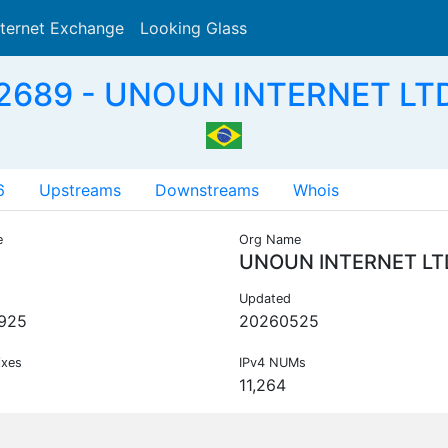
nternet Exchange
Looking Glass
Search
2689 - UNOUN INTERNET LTD
6
Upstreams
Downstreams
Whois
e
Org Name
UNOUN INTERNET LT
Updated
925
20260525
ixes
IPv4 NUMs
11,264