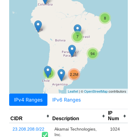
8
7
94
10
2.2M
Leaflet
| ©
OpenStreetMap
contributors
IPv4 Ranges
IPv6 Ranges
IP
CIDR
Description
Num
23.208.208.0/22
Akamai Technologies,
1024
Inc.