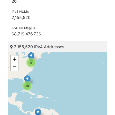
26
IPv4 NUMs
2,155,520
IPv6 NUMs(/64)
68,719,476,736
2,155,520 IPv4 Addresses
+
9
−
50