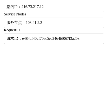
您的IP：216.73.217.12
Service Nodes
服务节点：103.41.2.2
RequestID
请求ID：e484df402f70ac5ec2464fd067f3a208