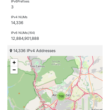
IPv6Prefixes
3
IPv4 NUMs
14,336
IPv6 NUMs(/64)
12,884,901,888
14,336 IPv4 Addresses
+
−
768