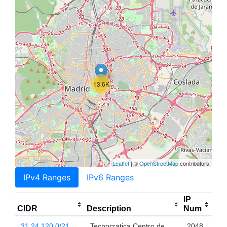
13.6K
Leaflet
| ©
OpenStreetMap
contributors
IPv4 Ranges
IPv6 Ranges
IP
CIDR
Description
Num
31.24.120.0/21
Tecnocratica Centro de
2048