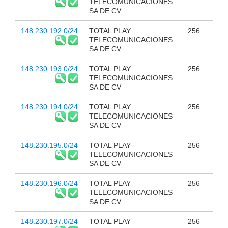
TELECOMUNICACIONES
SA DE CV
148.230.192.0/24
TOTAL PLAY
256
TELECOMUNICACIONES
SA DE CV
148.230.193.0/24
TOTAL PLAY
256
TELECOMUNICACIONES
SA DE CV
148.230.194.0/24
TOTAL PLAY
256
TELECOMUNICACIONES
SA DE CV
148.230.195.0/24
TOTAL PLAY
256
TELECOMUNICACIONES
SA DE CV
148.230.196.0/24
TOTAL PLAY
256
TELECOMUNICACIONES
SA DE CV
148.230.197.0/24
TOTAL PLAY
256