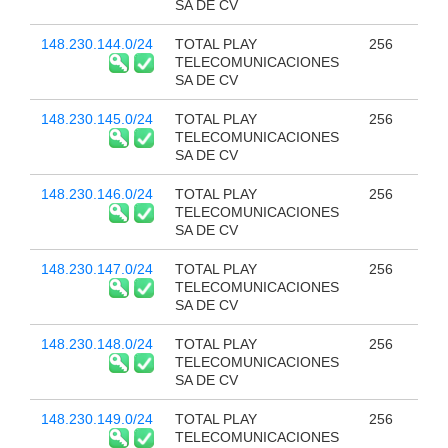
SA DE CV
148.230.144.0/24
TOTAL PLAY
256
TELECOMUNICACIONES
SA DE CV
148.230.145.0/24
TOTAL PLAY
256
TELECOMUNICACIONES
SA DE CV
148.230.146.0/24
TOTAL PLAY
256
TELECOMUNICACIONES
SA DE CV
148.230.147.0/24
TOTAL PLAY
256
TELECOMUNICACIONES
SA DE CV
148.230.148.0/24
TOTAL PLAY
256
TELECOMUNICACIONES
SA DE CV
148.230.149.0/24
TOTAL PLAY
256
TELECOMUNICACIONES