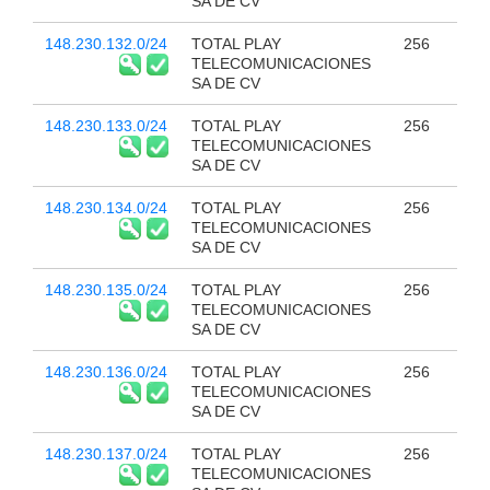
SA DE CV
148.230.132.0/24
TOTAL PLAY
256
TELECOMUNICACIONES
SA DE CV
148.230.133.0/24
TOTAL PLAY
256
TELECOMUNICACIONES
SA DE CV
148.230.134.0/24
TOTAL PLAY
256
TELECOMUNICACIONES
SA DE CV
148.230.135.0/24
TOTAL PLAY
256
TELECOMUNICACIONES
SA DE CV
148.230.136.0/24
TOTAL PLAY
256
TELECOMUNICACIONES
SA DE CV
148.230.137.0/24
TOTAL PLAY
256
TELECOMUNICACIONES