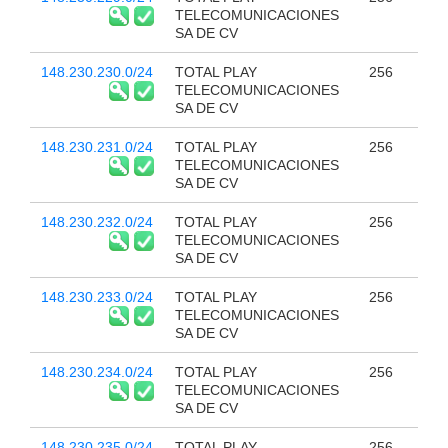
TELECOMUNICACIONES
SA DE CV
148.230.230.0/24
TOTAL PLAY
256
TELECOMUNICACIONES
SA DE CV
148.230.231.0/24
TOTAL PLAY
256
TELECOMUNICACIONES
SA DE CV
148.230.232.0/24
TOTAL PLAY
256
TELECOMUNICACIONES
SA DE CV
148.230.233.0/24
TOTAL PLAY
256
TELECOMUNICACIONES
SA DE CV
148.230.234.0/24
TOTAL PLAY
256
TELECOMUNICACIONES
SA DE CV
148.230.235.0/24
TOTAL PLAY
256