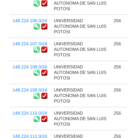
AUTONOMA DE SAN LUIS
POTOSI
148.224.106.0/24
UNIVERSIDAD
256
AUTONOMA DE SAN LUIS
POTOSI
148.224.107.0/24
UNIVERSIDAD
256
AUTONOMA DE SAN LUIS
POTOSI
148.224.108.0/24
UNIVERSIDAD
256
AUTONOMA DE SAN LUIS
POTOSI
148.224.109.0/24
UNIVERSIDAD
256
AUTONOMA DE SAN LUIS
POTOSI
148.224.110.0/24
UNIVERSIDAD
256
AUTONOMA DE SAN LUIS
POTOSI
148.224.111.0/24
UNIVERSIDAD
256