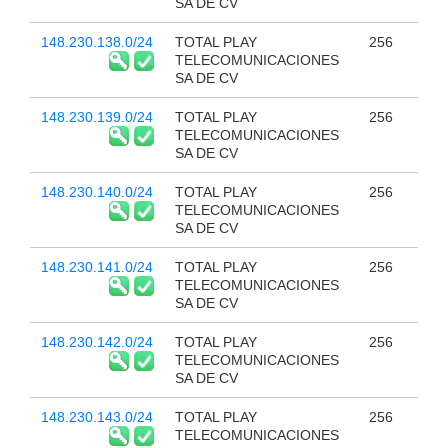
SA DE CV
148.230.138.0/24
TOTAL PLAY
256
TELECOMUNICACIONES
SA DE CV
148.230.139.0/24
TOTAL PLAY
256
TELECOMUNICACIONES
SA DE CV
148.230.140.0/24
TOTAL PLAY
256
TELECOMUNICACIONES
SA DE CV
148.230.141.0/24
TOTAL PLAY
256
TELECOMUNICACIONES
SA DE CV
148.230.142.0/24
TOTAL PLAY
256
TELECOMUNICACIONES
SA DE CV
148.230.143.0/24
TOTAL PLAY
256
TELECOMUNICACIONES