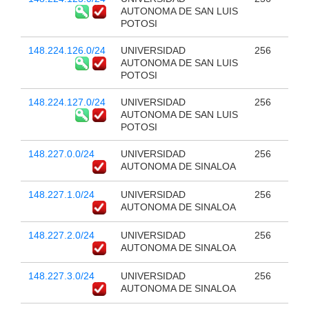
AUTONOMA DE SAN LUIS
POTOSI
148.224.126.0/24
UNIVERSIDAD
256
AUTONOMA DE SAN LUIS
POTOSI
148.224.127.0/24
UNIVERSIDAD
256
AUTONOMA DE SAN LUIS
POTOSI
148.227.0.0/24
UNIVERSIDAD
256
AUTONOMA DE SINALOA
148.227.1.0/24
UNIVERSIDAD
256
AUTONOMA DE SINALOA
148.227.2.0/24
UNIVERSIDAD
256
AUTONOMA DE SINALOA
148.227.3.0/24
UNIVERSIDAD
256
AUTONOMA DE SINALOA