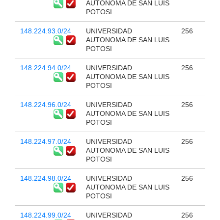
AUTONOMA DE SAN LUIS
POTOSI
148.224.93.0/24
UNIVERSIDAD
256
AUTONOMA DE SAN LUIS
POTOSI
148.224.94.0/24
UNIVERSIDAD
256
AUTONOMA DE SAN LUIS
POTOSI
148.224.96.0/24
UNIVERSIDAD
256
AUTONOMA DE SAN LUIS
POTOSI
148.224.97.0/24
UNIVERSIDAD
256
AUTONOMA DE SAN LUIS
POTOSI
148.224.98.0/24
UNIVERSIDAD
256
AUTONOMA DE SAN LUIS
POTOSI
148.224.99.0/24
UNIVERSIDAD
256