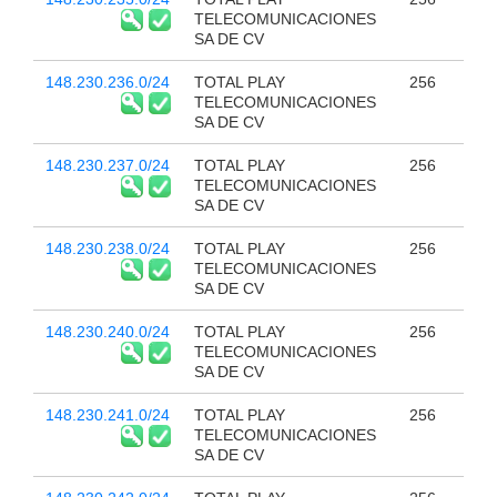
TELECOMUNICACIONES
SA DE CV
148.230.236.0/24
TOTAL PLAY
256
TELECOMUNICACIONES
SA DE CV
148.230.237.0/24
TOTAL PLAY
256
TELECOMUNICACIONES
SA DE CV
148.230.238.0/24
TOTAL PLAY
256
TELECOMUNICACIONES
SA DE CV
148.230.240.0/24
TOTAL PLAY
256
TELECOMUNICACIONES
SA DE CV
148.230.241.0/24
TOTAL PLAY
256
TELECOMUNICACIONES
SA DE CV