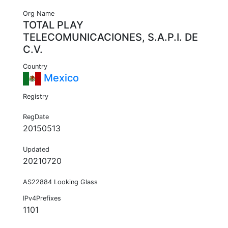
Org Name
TOTAL PLAY
TELECOMUNICACIONES, S.A.P.I. DE
C.V.
Country
Mexico
Registry
RegDate
20150513
Updated
20210720
AS22884 Looking Glass
IPv4Prefixes
1101