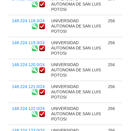
AUTONOMA DE SAN LUIS
POTOSI
148.224.118.0/24
UNIVERSIDAD
256
AUTONOMA DE SAN LUIS
POTOSI
148.224.119.0/24
UNIVERSIDAD
256
AUTONOMA DE SAN LUIS
POTOSI
148.224.120.0/24
UNIVERSIDAD
256
AUTONOMA DE SAN LUIS
POTOSI
148.224.121.0/24
UNIVERSIDAD
256
AUTONOMA DE SAN LUIS
POTOSI
148.224.122.0/24
UNIVERSIDAD
256
AUTONOMA DE SAN LUIS
POTOSI
148.224.123.0/24
UNIVERSIDAD
256