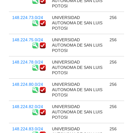
AUTONOMA DE SAN LUIS
POTOSI
148.224.73.0/24
UNIVERSIDAD
256
AUTONOMA DE SAN LUIS
POTOSI
148.224.75.0/24
UNIVERSIDAD
256
AUTONOMA DE SAN LUIS
POTOSI
148.224.78.0/24
UNIVERSIDAD
256
AUTONOMA DE SAN LUIS
POTOSI
148.224.80.0/24
UNIVERSIDAD
256
AUTONOMA DE SAN LUIS
POTOSI
148.224.82.0/24
UNIVERSIDAD
256
AUTONOMA DE SAN LUIS
POTOSI
148.224.83.0/24
UNIVERSIDAD
256