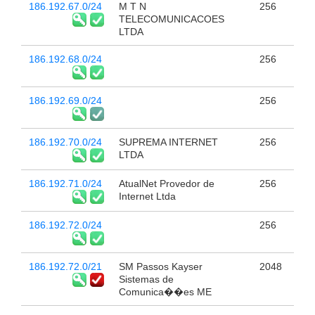
186.192.67.0/24
M T N
256
TELECOMUNICACOES
LTDA
186.192.68.0/24
256
186.192.69.0/24
256
186.192.70.0/24
SUPREMA INTERNET
256
LTDA
186.192.71.0/24
AtualNet Provedor de
256
Internet Ltda
186.192.72.0/24
256
186.192.72.0/21
SM Passos Kayser
2048
Sistemas de
Comunica��es ME