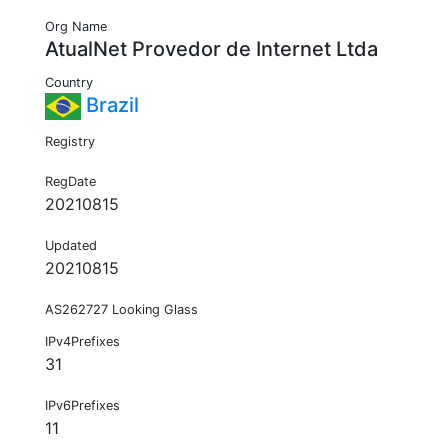
Org Name
AtualNet Provedor de Internet Ltda
Country
Brazil
Registry
RegDate
20210815
Updated
20210815
AS262727 Looking Glass
IPv4Prefixes
31
IPv6Prefixes
11