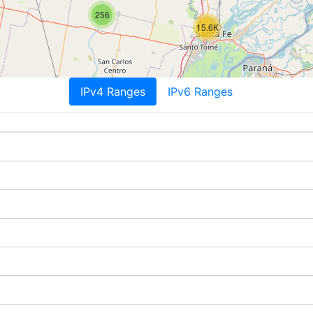
256
15.6K
IPv4 Ranges
IPv6 Ranges