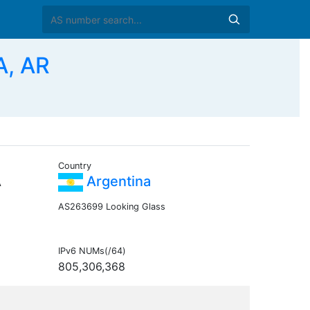
A, AR
Country
A
Argentina
AS263699 Looking Glass
IPv6 NUMs(/64)
805,306,368