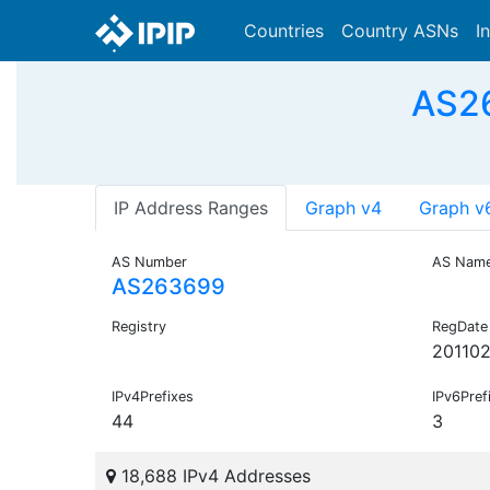
Countries
Country ASNs
I
AS26
IP Address Ranges
Graph v4
Graph v
AS Number
AS Nam
AS263699
Registry
RegDate
201102
IPv4Prefixes
IPv6Pref
44
3
18,688 IPv4 Addresses