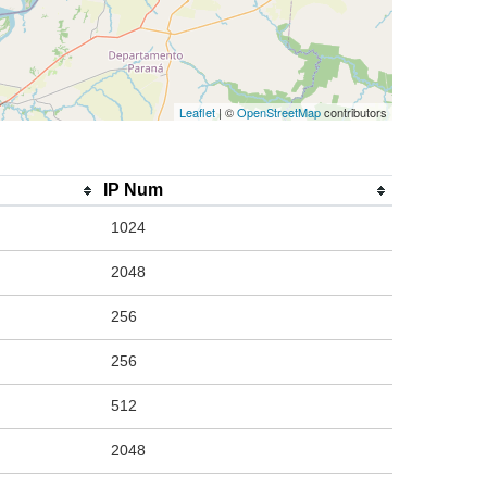
Leaflet
| ©
OpenStreetMap
contributors
IP Num
1024
2048
256
256
512
2048