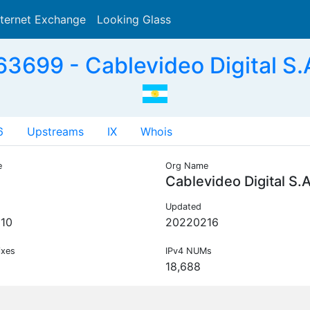
nternet Exchange
Looking Glass
Search
3699 - Cablevideo Digital S.
6
Upstreams
IX
Whois
e
Org Name
Cablevideo Digital S.
Updated
10
20220216
ixes
IPv4 NUMs
18,688