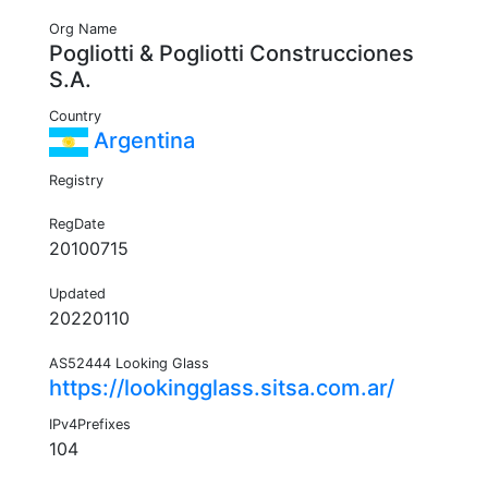
Org Name
Pogliotti & Pogliotti Construcciones
S.A.
Country
Argentina
Registry
RegDate
20100715
Updated
20220110
AS52444 Looking Glass
https://lookingglass.sitsa.com.ar/
IPv4Prefixes
104