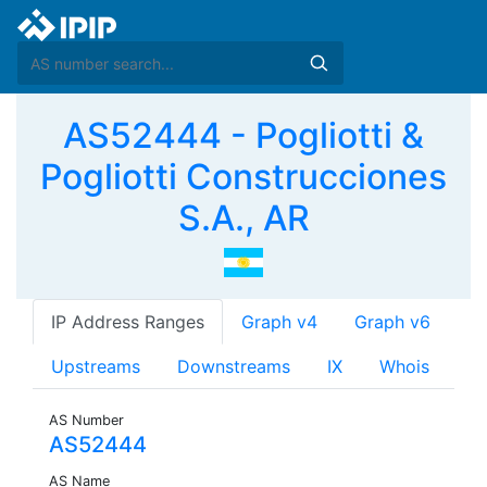
AS52444 - Pogliotti &
Pogliotti Construcciones
S.A., AR
IP Address Ranges
Graph v4
Graph v6
Upstreams
Downstreams
IX
Whois
AS Number
AS52444
AS Name