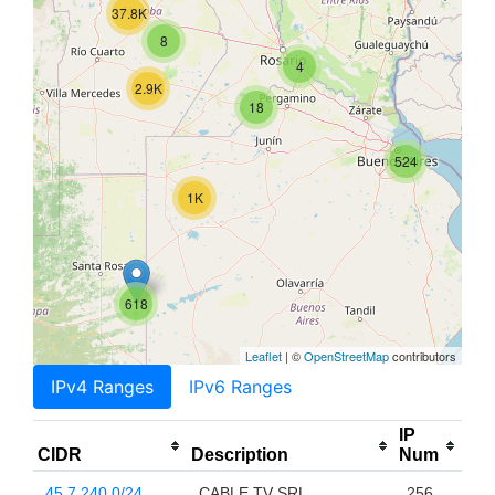
37.8K
8
4
2.9K
18
524
1K
618
Leaflet
| ©
OpenStreetMap
contributors
IPv4 Ranges
IPv6 Ranges
IP
CIDR
Description
Num
45.7.240.0/24
CABLE TV SRL
256