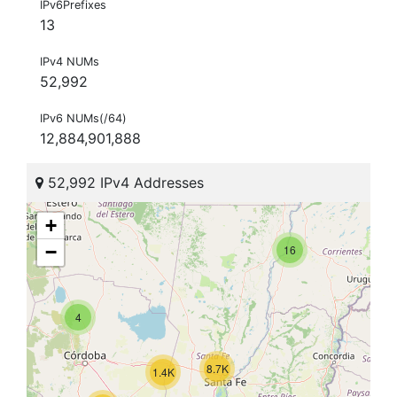
IPv6Prefixes
13
IPv4 NUMs
52,992
IPv6 NUMs(/64)
12,884,901,888
52,992 IPv4 Addresses
+
−
16
4
8.7K
1.4K