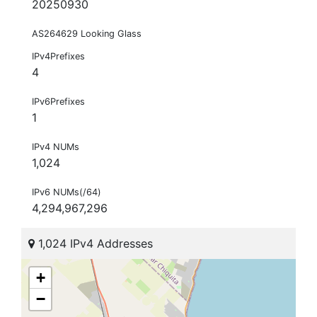
20250930
AS264629 Looking Glass
IPv4Prefixes
4
IPv6Prefixes
1
IPv4 NUMs
1,024
IPv6 NUMs(/64)
4,294,967,296
1,024 IPv4 Addresses
+
−