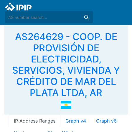
AS264629 - COOP. DE
PROVISIÓN DE
ELECTRICIDAD,
SERVICIOS, VIVIENDA Y
CRÉDITO DE MAR DEL
PLATA LTDA, AR
IP Address Ranges
Graph v4
Graph v6