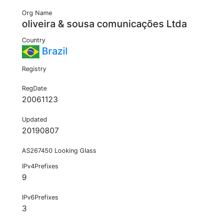
Org Name
oliveira & sousa comunicações Ltda
Country
Brazil
Registry
RegDate
20061123
Updated
20190807
AS267450 Looking Glass
IPv4Prefixes
9
IPv6Prefixes
3