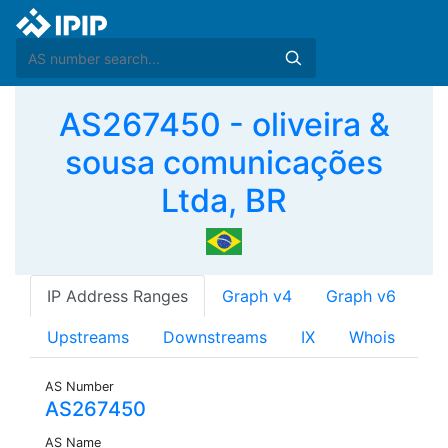
AS267450 - oliveira &
sousa comunicações
Ltda, BR
IP Address Ranges
Graph v4
Graph v6
Upstreams
Downstreams
IX
Whois
AS Number
AS267450
AS Name