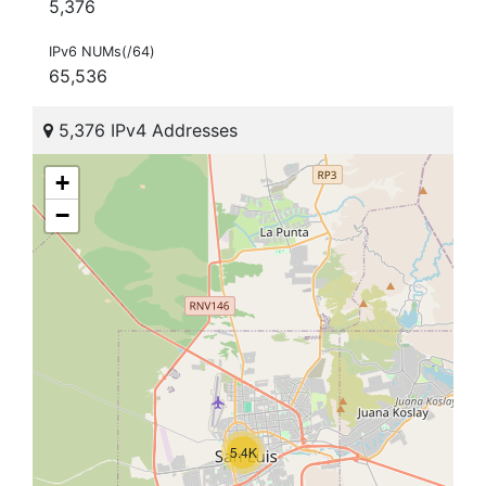
5,376
IPv6 NUMs(/64)
65,536
5,376 IPv4 Addresses
+
−
5.4K