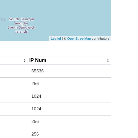
Leaflet
| ©
OpenStreetMap
contributors
IP Num
65536
256
1024
1024
256
256