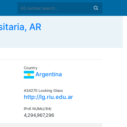
itaria, AR
Country
Argentina
AS4270 Looking Glass
http://lg.riu.edu.ar
IPv6 NUMs(/64)
4,294,967,296