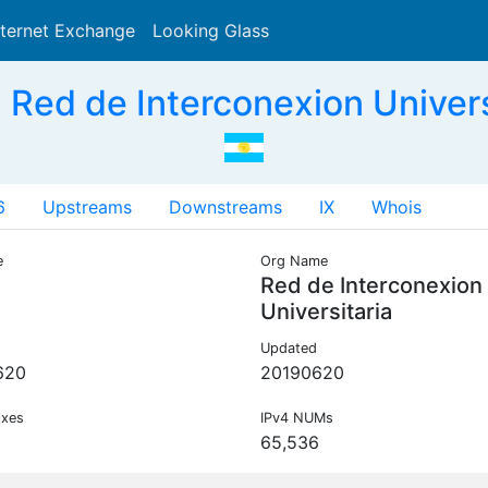
nternet Exchange
Looking Glass
Search
Red de Interconexion Univers
6
Upstreams
Downstreams
IX
Whois
e
Org Name
Red de Interconexion
Universitaria
Updated
620
20190620
ixes
IPv4 NUMs
65,536