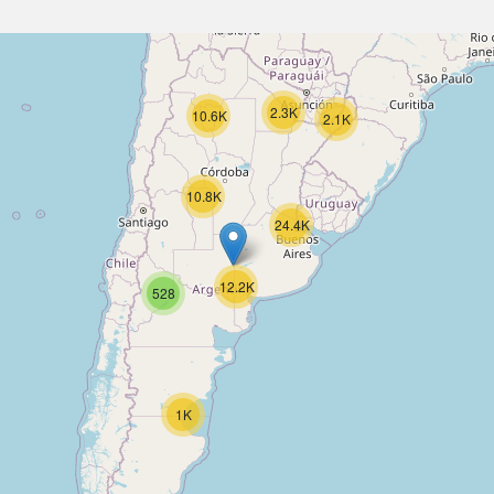
2.3K
10.6K
2.1K
10.8K
24.4K
12.2K
528
1K