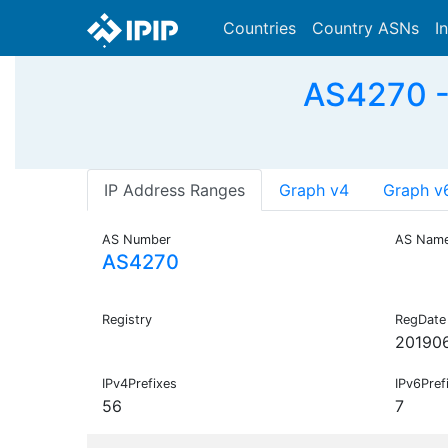
Countries
Country ASNs
I
AS4270 - 
IP Address Ranges
Graph v4
Graph v
AS Number
AS Nam
AS4270
Registry
RegDate
20190
IPv4Prefixes
IPv6Pref
56
7