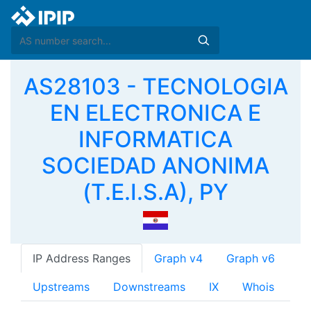
AS28103 - TECNOLOGIA
EN ELECTRONICA E
INFORMATICA
SOCIEDAD ANONIMA
(T.E.I.S.A), PY
IP Address Ranges
Graph v4
Graph v6
Upstreams
Downstreams
IX
Whois