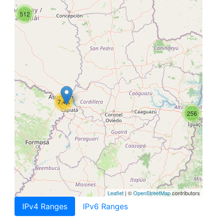
512
7.4K
256
Leaflet
| ©
OpenStreetMap
contributors
IPv4 Ranges
IPv6 Ranges