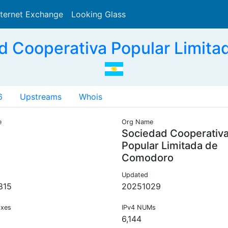
nternet Exchange
Looking Glass
Search
d Cooperativa Popular Limita
6
Upstreams
Whois
e
Org Name
Sociedad Cooperativ
Popular Limitada de
Comodoro
Updated
815
20251029
ixes
IPv4 NUMs
6,144