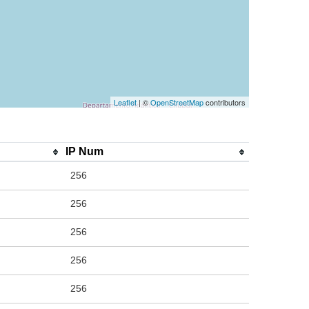
Leaflet
| ©
OpenStreetMap
contributors
IP Num
256
256
256
256
256