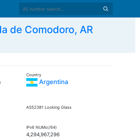
da de Comodoro, AR
Country
a
Argentina
AS52381 Looking Glass
IPv6 NUMs(/64)
4,294,967,296