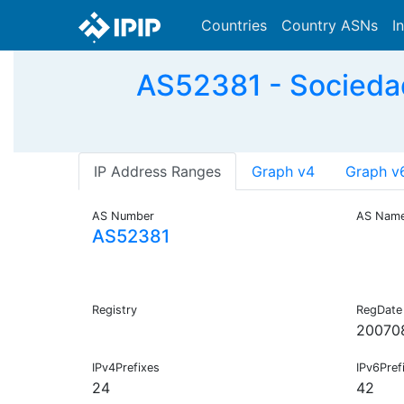
Countries
Country ASNs
I
AS52381 - Socieda
IP Address Ranges
Graph v4
Graph v
AS Number
AS Nam
AS52381
Registry
RegDate
20070
IPv4Prefixes
IPv6Pref
24
42