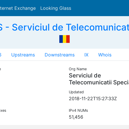
nternet Exchange
Looking Glass
Search
- Serviciul de Telecomunicat
6
Upstreams
Downstreams
IX
Whois
e
Org Name
Serviciul de
Telecomunicatii Speci
Updated
2018-11-22T15:27:33Z
ixes
IPv4 NUMs
51,456