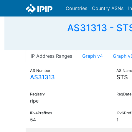
Countries
Country ASNs
I
AS31313 - STS 
IP Address Ranges
Graph v4
Graph v
AS Number
AS Nam
AS31313
STS
Registry
RegDate
ripe
IPv4Prefixes
IPv6Pref
54
1