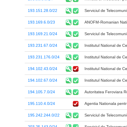
193.151.28.0/22
Serviciul de Telecomunic
193.169.6.0/23
ANOFM-Romanian Natio
193.169.21.0/24
Serviciul de Telecomunic
193.231.67.0/24
Institutul National de C
193.231.176.0/24
Institutul National de C
194.102.43.0/24
Institutul National de C
194.102.67.0/24
Institutul National de C
194.105.7.0/24
Autoritatea Feroviara
195.110.4.0/24
Agentia Nationala pentr
195.242.244.0/22
Serviciul de Telecomunic
203.25.143.0/24
Serviciul de Telecomunic