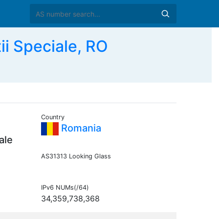
ii Speciale, RO
Country
Romania
ale
AS31313 Looking Glass
IPv6 NUMs(/64)
34,359,738,368