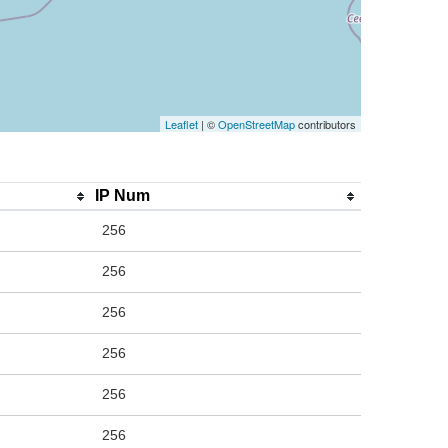
Leaflet
| ©
OpenStreetMap
contributors
IP Num
256
256
256
256
256
256