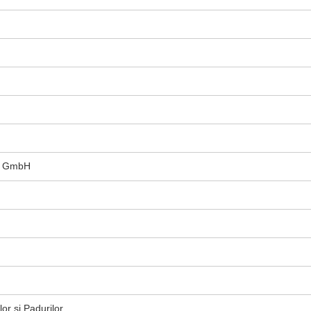
s GmbH
lor si Padurilor