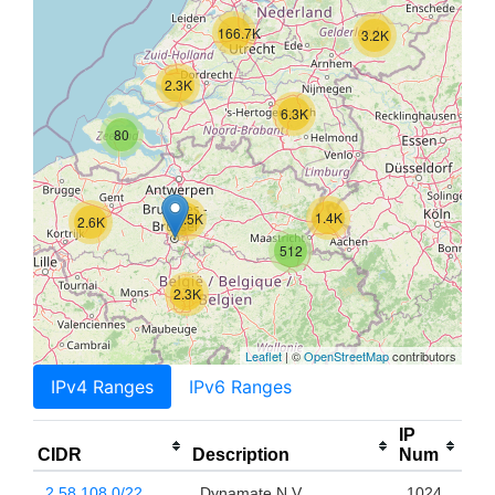
166.7K
3.2K
2.3K
6.3K
80
1.4K
21.5K
2.6K
512
2.3K
Leaflet
| ©
OpenStreetMap
contributors
IPv4 Ranges
IPv6 Ranges
IP
CIDR
Description
Num
2.58.108.0/22
Dynamate N.V.
1024