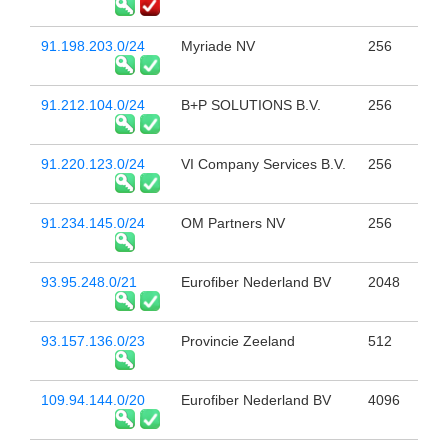
91.198.203.0/24
Myriade NV
256
91.212.104.0/24
B+P SOLUTIONS B.V.
256
91.220.123.0/24
VI Company Services B.V.
256
91.234.145.0/24
OM Partners NV
256
93.95.248.0/21
Eurofiber Nederland BV
2048
93.157.136.0/23
Provincie Zeeland
512
109.94.144.0/20
Eurofiber Nederland BV
4096