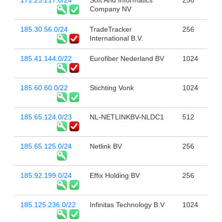
171.25.217.0/24
Soft And Informatics
256
Company NV
185.30.56.0/24
TradeTracker
256
International B.V.
185.41.144.0/22
Eurofiber Nederland BV
1024
185.60.60.0/22
Stichting Vonk
1024
185.65.124.0/23
NL-NETLINKBV-NLDC1
512
185.65.125.0/24
Netlink BV
256
185.92.199.0/24
Effix Holding BV
256
185.125.236.0/22
Infinitas Technology B.V
1024