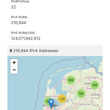
IPv6Prefixes
22
IPv4 NUMs
210,944
IPv6 NUMs(/64)
124,571,942,912
210,944 IPv4 Addresses
+
−
868
440
796
1.3K
580