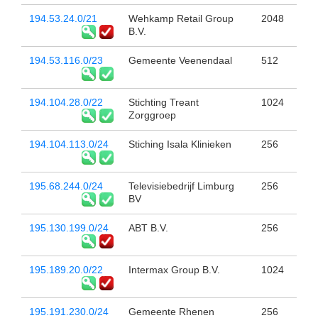
194.53.24.0/21
Wehkamp Retail Group
2048
B.V.
194.53.116.0/23
Gemeente Veenendaal
512
194.104.28.0/22
Stichting Treant
1024
Zorggroep
194.104.113.0/24
Stiching Isala Klinieken
256
195.68.244.0/24
Televisiebedrijf Limburg
256
BV
195.130.199.0/24
ABT B.V.
256
195.189.20.0/22
Intermax Group B.V.
1024
195.191.230.0/24
Gemeente Rhenen
256